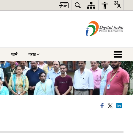
फार्म
परख