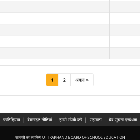
1
2
अगला
»
प्रतिक्रिया
वेबसाइट नीतियां
हमसे संपर्क करें
सहायता
वेब सूचना प्रबंधक
सामग्री का स्वामित्व UTTRAKHAND BOARD OF SCHOOL EDUCATION